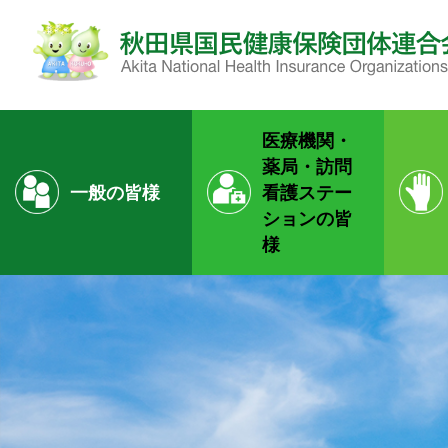
医療機関・
薬局・
訪問
一般の皆様
看護ステー
ションの皆
様