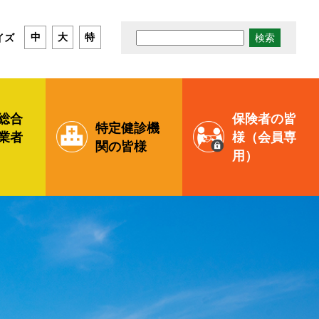
検
イズ
中
大
特
索:
総合
保険者の皆
特定健診機
業者
様
（会員専
関の
皆様
用）