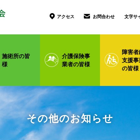
文字サ
アクセス
お問合わせ
障害者
施術所の皆
介護保険
事
支援
事
様
業者の皆様
の皆様
その他のお知らせ