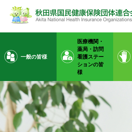
医療機関・
薬局・
訪問
一般の皆様
看護ステー
ションの皆
様