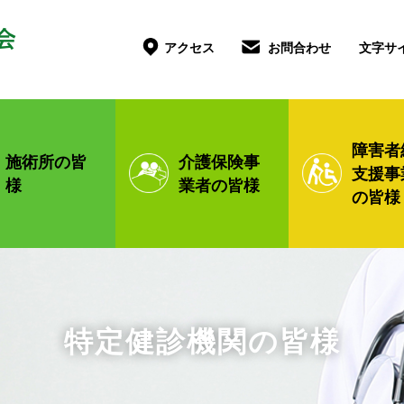
文字サ
アクセス
お問合わせ
障害者
施術所の皆
介護保険
事
支援
事
様
業者の皆様
の皆様
特定健診機関の皆様