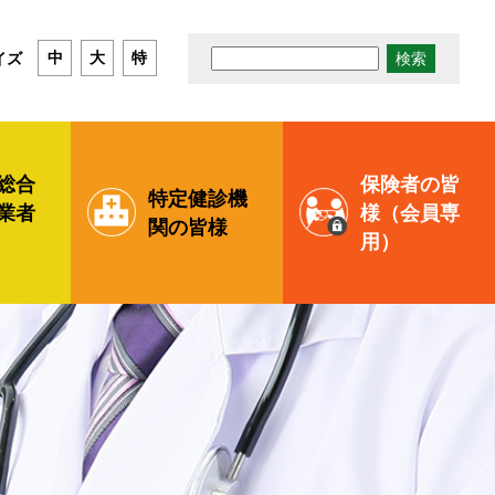
検
イズ
中
大
特
索:
総合
保険者の皆
特定健診機
業者
様
（会員専
関の
皆様
用）